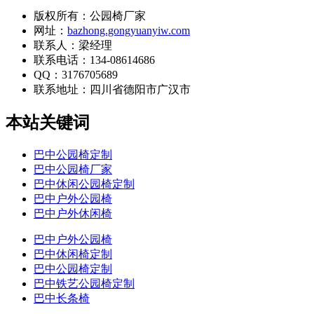
版权所有：公园椅厂家
网址：
bazhong.gongyuanyiw.com
联系人：梁经理
联系电话：134-08614686
QQ：3176705689
联系地址：
四川省德阳市广汉市
本站关键词
巴中公园椅定制
巴中公园椅厂家
巴中休闲公园椅定制
巴中户外公园椅
巴中户外休闲椅
巴中户外公园椅
巴中休闲椅定制
巴中公园椅定制
巴中铁艺公园椅定制
巴中长条椅