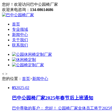
您好！欢迎访问巴中公园椅厂家
欢迎来电咨询：
134-08614686
首页
专业领域
新闻中心
关于我们
联系我们
<
>
您的位置：
首页
>
新闻中心
05
2025-02
巴中公园椅厂家2025年春节后上班通知
巴中尊敬的客户： 您好！ 公园椅厂家全体员工将于202