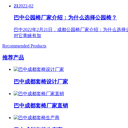
21
2022-02
巴中公园椅厂家介绍：为什么选择公园椅？
巴中2022年2月21日，成都公园椅厂家介绍：为什么
对它青睐有加
Recommended Products
推荐产品
巴中成都套椅设计厂家
巴中成都套椅厂家直销