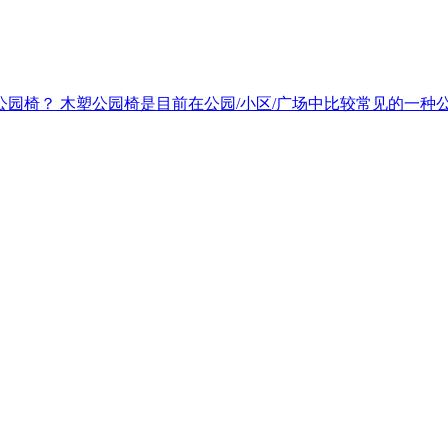
选择公园椅？ 木塑公园椅是目前在公园/小区/广场中比较常见的