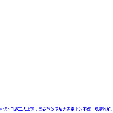
5年2月5日起正式上班，因春节放假给大家带来的不便，敬请谅解