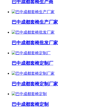
巴中成都套椅生产商
巴中成都套椅生产厂家
巴中成都套椅批发厂家
巴中成都套椅定制厂
巴中成都套椅定制厂家
巴中成都套椅定制