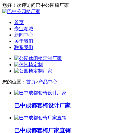
您好！欢迎访问巴中公园椅厂家
首页
专业领域
新闻中心
关于我们
联系我们
您的位置：
首页
>
产品中心
巴中成都套椅设计厂家
巴中成都套椅厂家直销