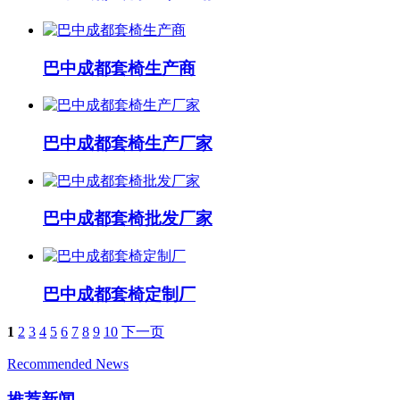
巴中成都套椅生产商
巴中成都套椅生产厂家
巴中成都套椅批发厂家
巴中成都套椅定制厂
1
2
3
4
5
6
7
8
9
10
下一页
Recommended News
推荐新闻